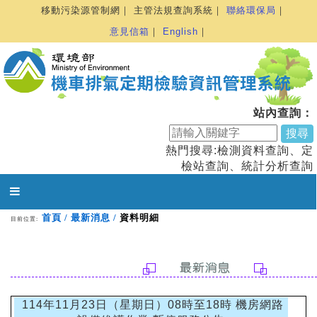
跳
移動污染源管制網
｜
主管法規查詢系統
｜
聯絡環保局
｜
:::
到
意見信箱
｜
English
｜
主
要
內
容
站內查詢：
熱門搜尋:
檢測資料查詢
、
定
檢站查詢
、
統計分析查詢
首頁
/
最新消息
/
資料明細
目前位置:
:::
:::
114年11月23日（星期日）08時至18時 機房網路