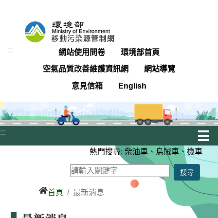
跳
到
主
要
:::
網站使用問卷
環境部首頁
內
空氣品質改善維護資訊網
網站導覽
容
區
意見信箱
English
塊
:::
熱門搜尋:
柴油車
、
烏賊車
、
機車
首頁
最新消息