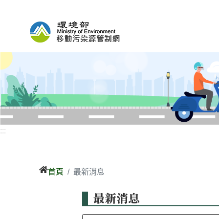
跳
到
主
要
內
容
區
塊
:::
首頁
最新消息
最新消息