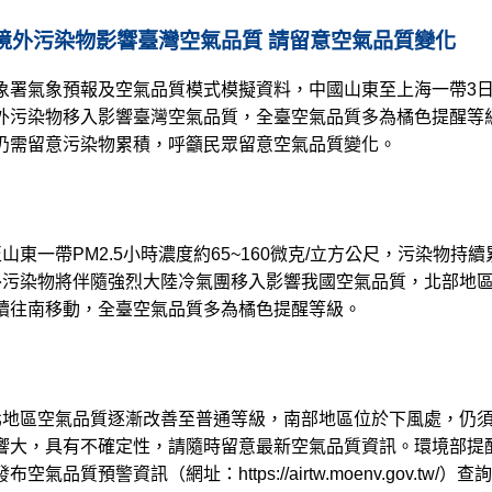
境外污染物影響臺灣空氣品質 請留意空氣品質變化
象署氣象預報及空氣品質模式模擬資料，中國山東至上海一帶3日
外污染物移入影響臺灣空氣品質，全臺空氣品質多為橘色提醒等
仍需留意污染物累積，呼籲民眾留意空氣品質變化。
東一帶PM2.5小時濃度約65~160微克/立方公尺，污染物持
污染物將伴隨強烈大陸冷氣團移入影響我國空氣品質，北部地區PM2
續往南移動，全臺空氣品質多為橘色提醒等級。
北地區空氣品質逐漸改善至普通等級，南部地區位於下風處，仍
響大，具有不確定性，請隨時留意最新空氣品質資訊。環境部提
發布空氣品質預警資訊（網址：
https://airtw.moenv.gov.tw/
）查詢