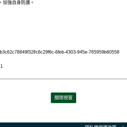
，加強自身防護。
/3b3c62c78849f32f/c6c29f6c-6feb-4303-945e-765959b60558
31