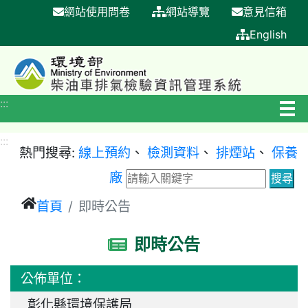
網站使用問卷
網站導覽
意見信箱
跳
到
English
主
要
內
:::
容
區
:::
塊
熱門搜尋:
線上預約
、
檢測資料
、
排煙站
、
保養
廠
首頁
即時公告
即時公告
公佈單位：
彰化縣環境保護局