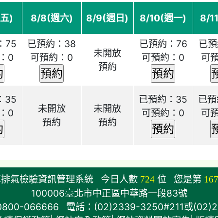
週五)
8/8(週六)
8/9(週日)
8/10(週一)
8/1
：75
已預約：38
已預約：76
已預
未開放
：0
可預約：0
可預約：0
可
預約
：35
已預約：35
已預
未開放
未開放
：0
可預約：0
可
預約
預約
車排氣檢驗資訊管理系統
今日人數
724
位
您是第
16
100006臺北市中正區中華路一段83號
-066666 電話：(02)2339-3250#211或(02)23