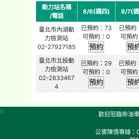
動力站名稱
8/6(週四)
8/7(
/電話
已預約：73
已預約
臺北市內湖動
可預約：0
可預約
力檢測站
02-27927185
臺北市北投動
已預約：29
已預約
力檢測站
可預約：0
可預約
02-2833467
4
:::
歡迎蒞臨柴油
公害陳情專線：0800