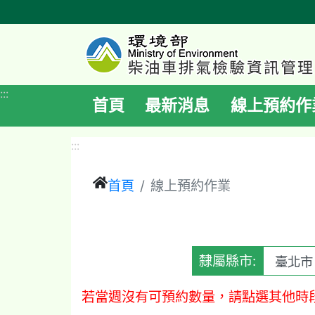
跳
到
主
要
內
:::
首頁
最新消息
線上預約作
容
區
:::
塊
首頁
線上預約作業
隸屬縣市:
若當週沒有可預約數量，請點選其他時