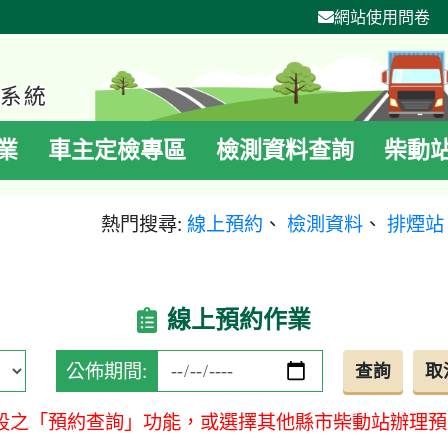
網站使用問卷
業
車主定檢專區
檢測資料查詢
柴動
熱門搜尋:
線上預約
、
檢測資料
、
排煙站
線上預約作業
公佈期間:
段之「預約查詢」功能，或選擇其他縣市柴動站辦理預