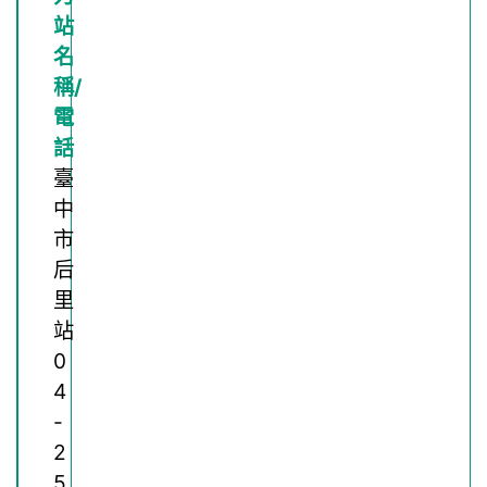
臺
中
市
后
里
站
0
4
-
2
5