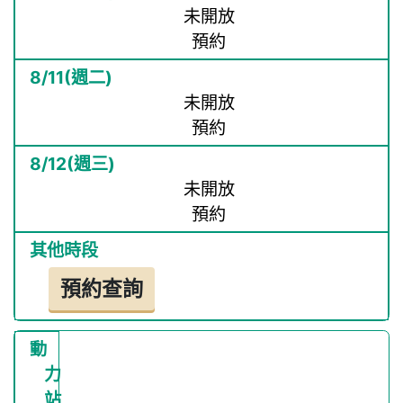
未開放
預約
未開放
預約
未開放
預約