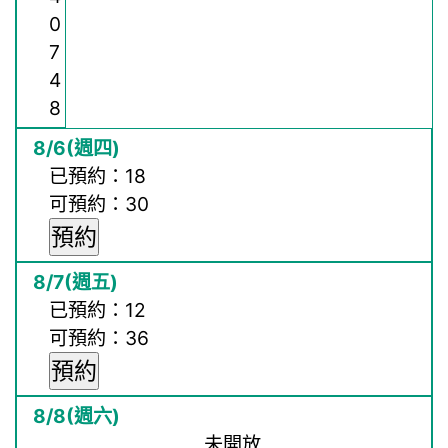
0
7
4
8
已預約：18
可預約：30
已預約：12
可預約：36
未開放