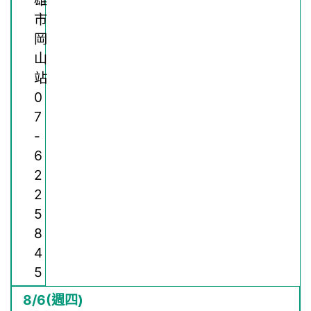
雄
市
岡
山
站
0
7
-
6
2
2
5
8
4
5