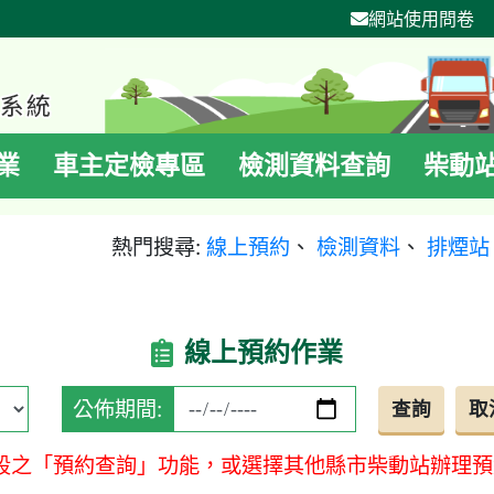
網站使用問卷
業
車主定檢專區
檢測資料查詢
柴動
熱門搜尋:
線上預約
、
檢測資料
、
排煙站
線上預約作業
公佈期間:
段之「預約查詢」功能，或選擇其他縣市柴動站辦理預