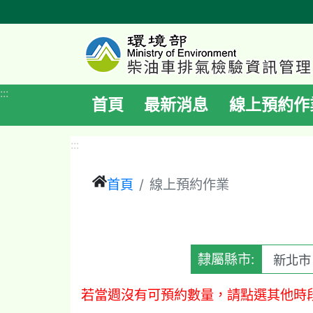
跳
到
主
要
內
:::
首頁
最新消息
線上預約作
容
區
:::
塊
首頁
線上預約作業
隸屬縣市:
若當週沒有可預約數量，請點選其他時