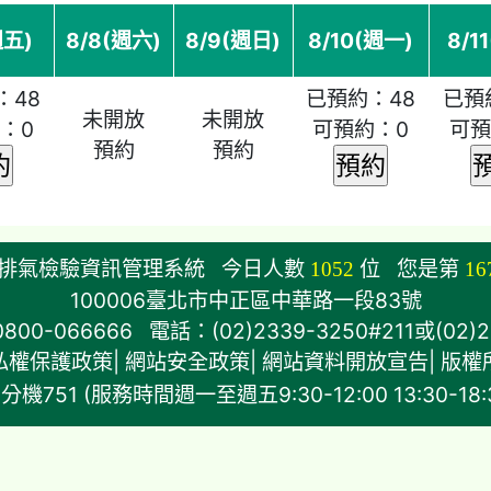
週五)
8/8(週六)
8/9(週日)
8/10(週一)
8/1
：48
已預約：48
已預
未開放
未開放
：0
可預約：0
可預
預約
預約
車排氣檢驗資訊管理系統
今日人數
1052
位
您是第
16
100006臺北市中正區中華路一段83號
-066666 電話：(02)2339-3250#211或(02)23
私權保護政策
|
網站安全政策
|
網站資料開放宣告
|
版權
分機751 (服務時間週一至週五9:30-12:00 13:30-18: