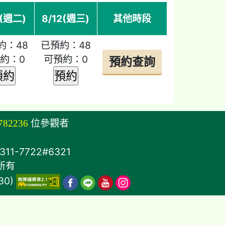
1(週二)
8/12(週三)
其他時段
約：48
已預約：48
約：0
可預約：0
782236
位參觀者
11-7722#6321
所有
30)