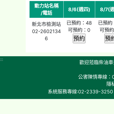
動力站名稱
8/6(週四)
8/7(
/電話
已預約：48
已預約
新北市檢測站
可預約：0
可預約
02-2602134
6
:::
歡迎蒞臨柴油
公害陳情專線：0800
隱
系統服務專線:02-2339-3250 