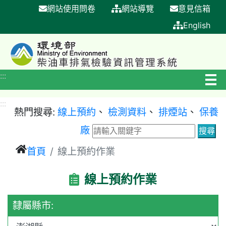
網站使用問卷
網站導覽
意見信箱
跳
到
English
主
要
內
:::
容
區
:::
塊
熱門搜尋:
線上預約
、
檢測資料
、
排煙站
、
保養
廠
首頁
線上預約作業
線上預約作業
隸屬縣市: