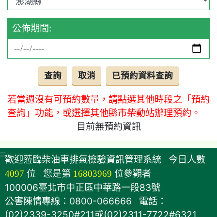
公佈期間:
若當週沒有可預約數量，請點選其他時段之「預約
查詢」功能，或選擇其他縣市柴動站辦理預約。
目前無預約資訊
:::
歡迎蒞臨柴油車排氣檢驗資訊管理系統
今日人數
4097
位
您是第
16803969
位參觀者
100006臺北市中正區中華路一段83號
公害陳情專線：0800-066666 電話：
(02)2339-3250#211或(02)2311-7722#6321